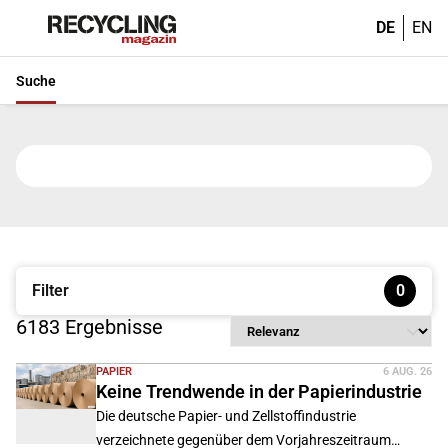
DE
EN
Suche
Geben Sie hier ein, was Sie suchen möchten
Filter
0
6183 Ergebnisse
PAPIER
6 AUG. 26
Keine Trendwende in der Papierindustrie
Die deutsche Papier- und Zellstoffindustrie
verzeichnete gegenüber dem Vorjahreszeitraum