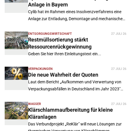
Anlage in Bayern
Cylib hat im Rahmen eines Insolvenzverfahrens eine
Anlage zur Entladung, Demontage und mechanischen
Aufbereitung ausgedienter Elektrofahrzeugbatterien
in Wernberg-Köblitz übernommen.
ENTSORGUNGSWIRTSCHAFT
27 JULI 26
Restmüllsortierung stärkt
Ressourcenrückgewinnung
Geben Sie hier Ihren Einleitungstext ein...
VERPACKUNGEN
27 JULI 26
Die neue Wahrheit der Quoten
Laut dem Bericht „Aufkommen und Verwertung von
Verpackungsabfällen in Deutschland im Jahr 2023"
der GVM im Auftrag des Umweltbundesamtes ist das
Verpackungsaufkommen in Deutschland 2023 zwar
WASSER
27 JULI 26
Klärschlammaufbereitung für kleine
deutlich gesunken, die strukturellen
Kläranlagen
Herausforderungen der Kreislaufwirtschaft haben
sich jedoch ver-schärft.
Das Verbundprojekt „ReKlär" will neue Lösungen zur