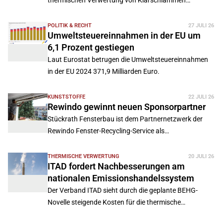
thermischen Verwertung von Klärschlämmen
entwickeln.
POLITIK & RECHT
27 JULI 26
Umweltsteuereinnahmen in der EU um
6,1 Prozent gestiegen
Laut Eurostat betrugen die Umweltsteuereinnahmen
in der EU 2024 371,9 Milliarden Euro.
KUNSTSTOFFE
22 JULI 26
Rewindo gewinnt neuen Sponsorpartner
Stückrath Fensterbau ist dem Partnernetzwerk der
Rewindo Fenster-Recycling-Service als
Sponsorpartner beigetreten. Das Unternehmen gehört
zur Mertens Gruppe und unterstützt künftig das
THERMISCHE VERWERTUNG
20 JULI 26
ITAD fordert Nachbesserungen am
Recycling ausgebauter PVC-Fenster.
nationalen Emissionshandelssystem
Der Verband ITAD sieht durch die geplante BEHG-
Novelle steigende Kosten für die thermische
Abfallbehandlung, ohne dass ein Klimaschutzeffekt