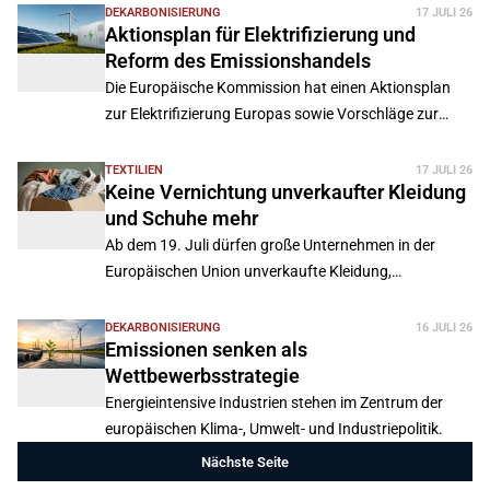
erkennbar sei. Der Verband fordert Nachbesserungen
DEKARBONISIERUNG
17 JULI 26
Aktionsplan für Elektrifizierung und
beim Versteigerungsverfahren und mehr
Reform des Emissionshandels
Planungssicherheit ab 2028.
Die Europäische Kommission hat einen Aktionsplan
zur Elektrifizierung Europas sowie Vorschläge zur
Überarbeitung des europäischen
Emissionshandelssystems vorgestellt.
TEXTILIEN
17 JULI 26
Keine Vernichtung unverkaufter Kleidung
und Schuhe mehr
Ab dem 19. Juli dürfen große Unternehmen in der
Europäischen Union unverkaufte Kleidung,
Bekleidungszubehör und Schuhe nicht mehr
vernichten.
DEKARBONISIERUNG
16 JULI 26
Emissionen senken als
Wettbewerbsstrategie
Energieintensive Industrien stehen im Zentrum der
europäischen Klima-, Umwelt- und Industriepolitik.
Nächste Seite