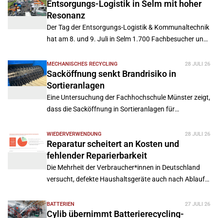
Entsorgungs-Logistik in Selm mit hoher
Resonanz
Der Tag der Entsorgungs-Logistik & Kommunaltechnik
hat am 8. und 9. Juli in Selm 1.700 Fachbesucher und
158 Aussteller zusammengeführt.
MECHANISCHES RECYCLING
28 JULI 26
Sacköffnung senkt Brandrisiko in
Sortieranlagen
Eine Untersuchung der Fachhochschule Münster zeigt,
dass die Sacköffnung in Sortieranlagen für
Leichtverpackungen das Brandrisiko deutlich
verringern kann.
WIEDERVERWENDUNG
28 JULI 26
Reparatur scheitert an Kosten und
fehlender Reparierbarkeit
Die Mehrheit der Verbraucher*innen in Deutschland
versucht, defekte Haushaltsgeräte auch nach Ablauf
der gesetzlichen Gewährleistung reparieren zu lassen.
BATTERIEN
27 JULI 26
Cylib übernimmt Batterierecycling-