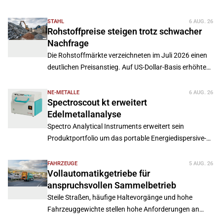
erneut rückläufige Produktions- und Umsatzzahlen.
STAHL
6 AUG. 26
Rohstoffpreise steigen trotz schwacher
Nachfrage
Die Rohstoffmärkte verzeichneten im Juli 2026 einen
deutlichen Preisanstieg. Auf US-Dollar-Basis erhöhten
sich die Weltrohstoffpreise um 6,9 Prozent.
NE-METALLE
6 AUG. 26
Spectroscout kt erweitert
Edelmetallanalyse
Spectro Analytical Instruments erweitert sein
Produktportfolio um das portable Energiedispersive-
Röntgenfluoreszenz-Spektrometer (ED-RFA)
Spectroscout kt.
FAHRZEUGE
5 AUG. 26
Vollautomatikgetriebe für
anspruchsvollen Sammelbetrieb
Steile Straßen, häufige Haltevorgänge und hohe
Fahrzeuggewichte stellen hohe Anforderungen an