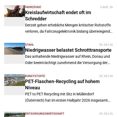
Sammelfahrzeuge in der kommunalen
Abfallwirtschaft.
FAHRZEUGE
3 AUG. 26
Kreislaufwirtschaft endet oft im
Schredder
Derzeit gehen erhebliche Mengen kritischer Rohstoffe
verloren, da Fahrzeugelektronik bislang überwiegend
zusammen mit Altfahrzeugen geschreddert wird.
STAHL
30 JULI 26
Niedrigwasser belastet Schrotttransporte
Das anhaltende Niedrigwasser auf Rhein, Donau und
Oder beeinträchtigt zunehmend die Versorgung der
Stahlindustrie mit recyceltem Stahlschrott.
KUNSTSTOFFE
28 JULI 26
PET-Flaschen-Recycling auf hohem
Niveau
PET to PET Recycling mit Sitz in Müllendorf
(Österreich) hat im ersten Halbjahr 2026 insgesamt
17.101 Tonnen PET-Material im Bottle-to-Bottle-
Kreislauf recycelt.
ENTSORGUNGSWIRTSCHAFT
28 JULI 26