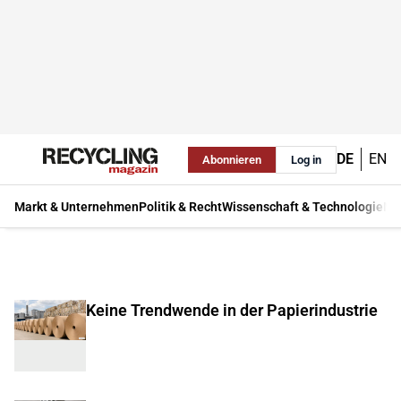
DE
EN
Abonnieren
Log in
Markt & Unternehmen
Politik & Recht
Wissenschaft & Technologie
Ma
Keine Trendwende in der Papierindustrie