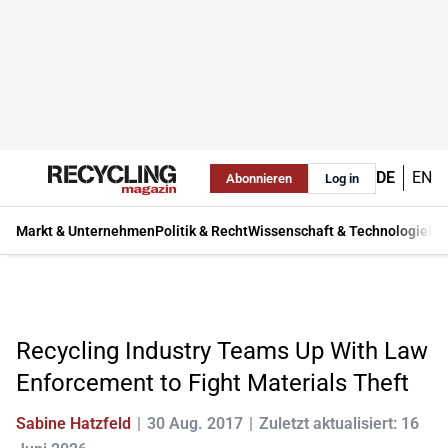
DE
EN
Abonnieren
Log in
Markt & Unternehmen
Politik & Recht
Wissenschaft & Technologie
Ma
Recycling Industry Teams Up With Law
Enforcement to Fight Materials Theft
Sabine Hatzfeld
30 Aug. 2017
Zuletzt aktualisiert: 16