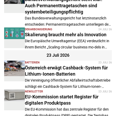
Auch Permanenttragetaschen sind
systembeteiligungspflichtig
Das Bundesverwaltungsgericht hat letztinstanzlich
entschieden: Permanenttragetaschen unterliegen der
DEKARBONISIERUNG
24 JULI 26
Systembeteiligungspflicht. Das Urteil bestätigt die
Skalierung braucht mehr als Innovation
Rechtsauffassung der ZSVR und betrifft Unternehmen
Die Europäische Umweltagentur (EEA) verdeutlicht in
zahlreicher Branchen.
ihrem Bericht „Scaling circular business mo-dels in
Europe", dass die Kreislaufwirtschaft in Europa trotz
23 Juli 2026
politischer Förderung und steigender Investitionen in
BATTERIEN
23 JULI 26
Europa strukturell unterentwickelt ist.
Österreich erwägt Cashback-System für
Lithium-Ionen-Batterien
Die Vereinigung öffentlicher Abfallwirtschaftsbetriebe
schlägt ein Cashback-System für Lithium-Ionen-
NEWSLETTER
23 JULI 26
Batterien vor, um die niedrige Sammelquote zu
EU-Kommission startet Register für
erhöhen und Brände in der Abfallwirtschaft zu
digitalen Produktpass
reduzieren. Eine Studie beziffert das mögliche
Die EU-Kommission hat das zentrale Register für den
Einsparpotenzial bei Brandschäden auf 480 Millionen
digitalen Produktpass (DPP) gestartet. Die Testphase