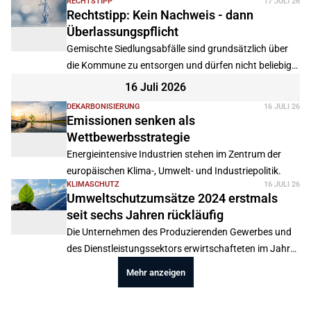
RECHTSTIPP
17 JULI 26
Rechtstipp: Kein Nachweis - dann
Überlassungspflicht
Gemischte Siedlungsabfälle sind grundsätzlich über
die Kommune zu entsorgen und dürfen nicht beliebig
einem privaten Entsorger überlassen werden.
16 Juli 2026
DEKARBONISIERUNG
16 JULI 26
Emissionen senken als
Wettbewerbsstrategie
Energieintensive Industrien stehen im Zentrum der
europäischen Klima-, Umwelt- und Industriepolitik.
KLIMASCHUTZ
16 JULI 26
Umweltschutzumsätze 2024 erstmals
seit sechs Jahren rückläufig
Die Unternehmen des Produzierenden Gewerbes und
des Dienstleistungssektors erwirtschafteten im Jahr
2024 in Deutschland Umweltschutzumsätze in Höhe
Mehr anzeigen
von 117,5 Milliarden Euro.