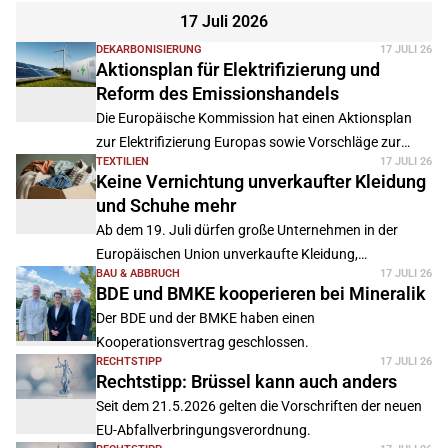
Emissionshandels vorgelegt. Während der BDE vor
17 Juli 2026
allem die Einbeziehung der Müllverbrennung ohne
DEKARBONISIERUNG
17 JULI 26
wirksame Deponie-Regulierung kritisiert, warnt das
Aktionsplan für Elektrifizierung und
Öko-Institut vor einem neuen Zertifikate-Überschuss,
Reform des Emissionshandels
der die Klimaziele 2040 gefährden könnte.
Die Europäische Kommission hat einen Aktionsplan
zur Elektrifizierung Europas sowie Vorschläge zur
TEXTILIEN
17 JULI 26
Überarbeitung des europäischen
Keine Vernichtung unverkaufter Kleidung
Emissionshandelssystems vorgestellt.
und Schuhe mehr
Ab dem 19. Juli dürfen große Unternehmen in der
Europäischen Union unverkaufte Kleidung,
BAU & ABBRUCH
17 JULI 26
Bekleidungszubehör und Schuhe nicht mehr
BDE und BMKE kooperieren bei Mineralik
vernichten.
Der BDE und der BMKE haben einen
Kooperationsvertrag geschlossen.
RECHTSTIPP
17 JULI 26
Rechtstipp: Brüssel kann auch anders
Seit dem 21.5.2026 gelten die Vorschriften der neuen
EU-Abfallverbringungsverordnung.