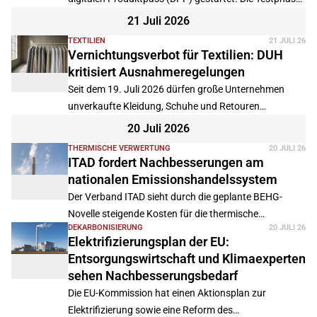
Euro über fünf Jahre.
soll die Einführung vor Ablauf der ersten
21 Juli 2026
Umsetzungsfrist im Februar 2027 absichern.
TEXTILIEN
21 JULI 26
Vernichtungsverbot für Textilien: DUH
kritisiert Ausnahmeregelungen
Seit dem 19. Juli 2026 dürfen große Unternehmen
unverkaufte Kleidung, Schuhe und Retouren
grundsätzlich nicht mehr vernichten. Die Deutsche
20 Juli 2026
Umwelthilfe begrüßt den Schritt, warnt jedoch vor
THERMISCHE VERWERTUNG
20 JULI 26
zahlreichen Ausnahmeregelungen, die das Verbot in
ITAD fordert Nachbesserungen am
der Praxis aushöhlen könnten.
nationalen Emissionshandelssystem
Der Verband ITAD sieht durch die geplante BEHG-
Novelle steigende Kosten für die thermische
DEKARBONISIERUNG
20 JULI 26
Abfallbehandlung, ohne dass ein Klimaschutzeffekt
Elektrifizierungsplan der EU:
erkennbar sei. Der Verband fordert Nachbesserungen
Entsorgungswirtschaft und Klimaexperten
beim Versteigerungsverfahren und mehr
sehen Nachbesserungsbedarf
Planungssicherheit ab 2028.
Die EU-Kommission hat einen Aktionsplan zur
Elektrifizierung sowie eine Reform des