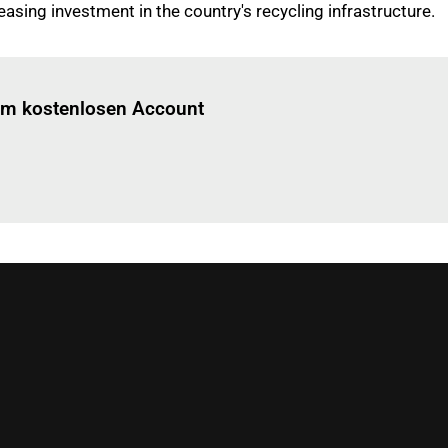
reasing investment in the country's recycling infrastructure.
Einloggen
um diesen Artikel zu lesen.
nem kostenlosen Account