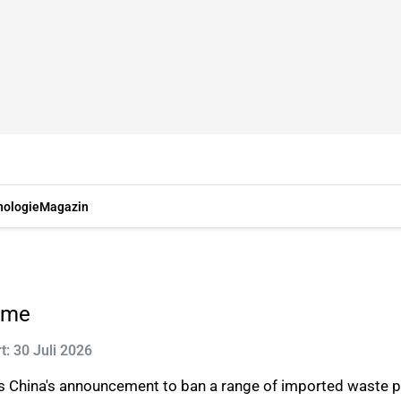
nologie
Magazin
time
rt: 30 Juli 2026
 China's announcement to ban a range of imported waste pa