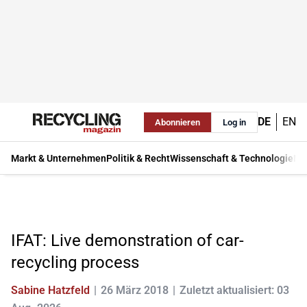
DE
EN
Abonnieren
Log in
Markt & Unternehmen
Politik & Recht
Wissenschaft & Technologie
Ma
IFAT: Live demonstration of car-
recycling process
Sabine Hatzfeld
26 März 2018
Zuletzt aktualisiert: 03