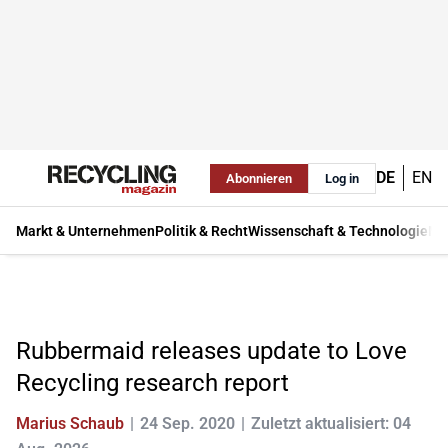
DE
EN
Abonnieren
Log in
Markt & Unternehmen
Politik & Recht
Wissenschaft & Technologie
Ma
Rubbermaid releases update to Love
Recycling research report
Marius Schaub
24 Sep. 2020
Zuletzt aktualisiert: 04