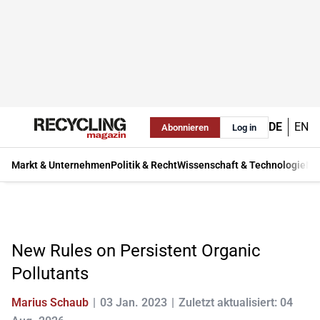
DE
EN
Abonnieren
Log in
Markt & Unternehmen
Politik & Recht
Wissenschaft & Technologie
Ma
New Rules on Persistent Organic
Pollutants
Marius Schaub
03 Jan. 2023
Zuletzt aktualisiert: 04