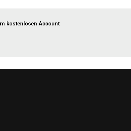
Einloggen
um diesen Artikel zu lesen.
nem kostenlosen Account