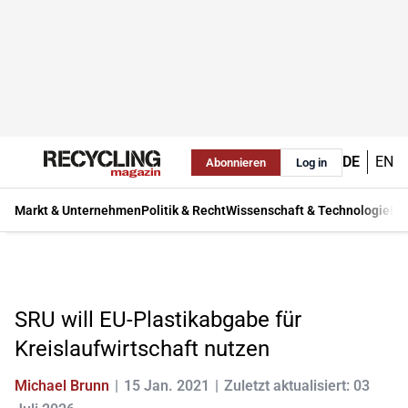
DE
EN
Abonnieren
Log in
Markt & Unternehmen
Politik & Recht
Wissenschaft & Technologie
Ma
SRU will EU-Plastikabgabe für
Kreislaufwirtschaft nutzen
Michael Brunn
15 Jan. 2021
Zuletzt aktualisiert: 03