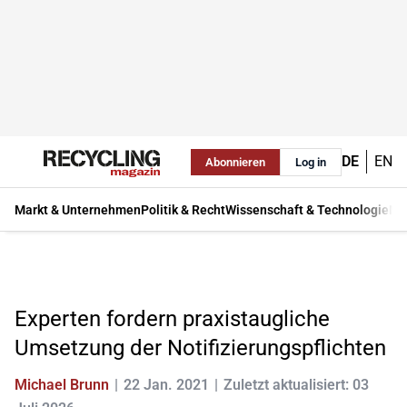
DE
EN
Abonnieren
Log in
Markt & Unternehmen
Politik & Recht
Wissenschaft & Technologie
Ma
Experten fordern praxistaugliche
Umsetzung der Notifizierungspflichten
Michael Brunn
22 Jan. 2021
Zuletzt aktualisiert: 03