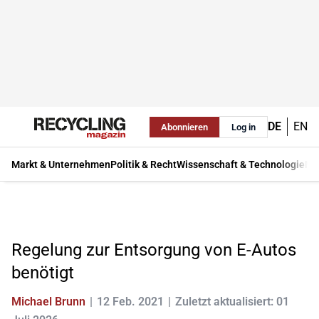
DE
EN
Abonnieren
Log in
Markt & Unternehmen
Politik & Recht
Wissenschaft & Technologie
Ma
Regelung zur Entsorgung von E-Autos
benötigt
Michael Brunn
12 Feb. 2021
Zuletzt aktualisiert: 01