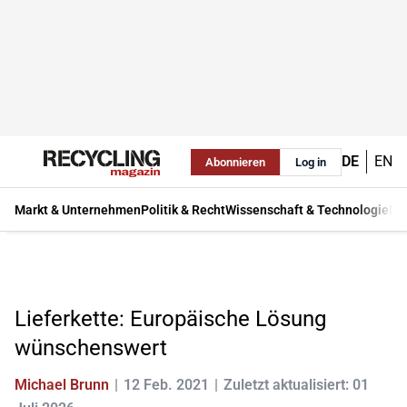
DE
EN
Abonnieren
Log in
Markt & Unternehmen
Politik & Recht
Wissenschaft & Technologie
Ma
Lieferkette: Europäische Lösung
wünschenswert
Michael Brunn
12 Feb. 2021
Zuletzt aktualisiert: 01