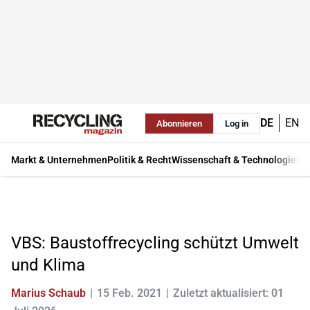
DE
EN
Abonnieren
Log in
Markt & Unternehmen
Politik & Recht
Wissenschaft & Technologie
Ma
VBS: Baustoffrecycling schützt Umwelt
und Klima
Marius Schaub
15 Feb. 2021
Zuletzt aktualisiert: 01