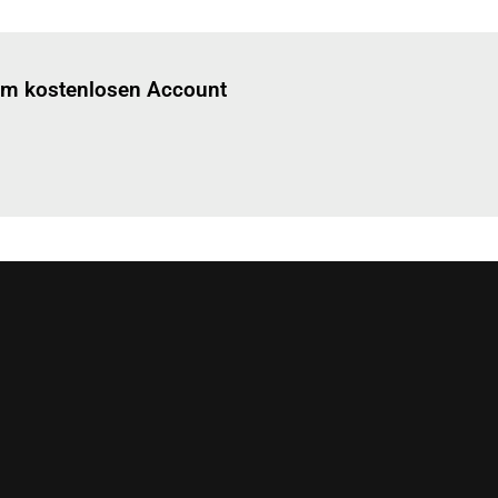
Einloggen
um diesen Artikel zu lesen.
nem kostenlosen Account