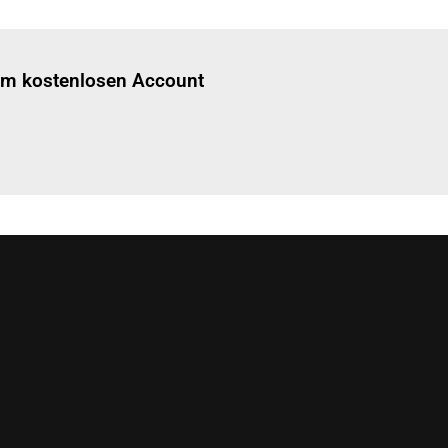
Einloggen
um diesen Artikel zu lesen.
nem kostenlosen Account