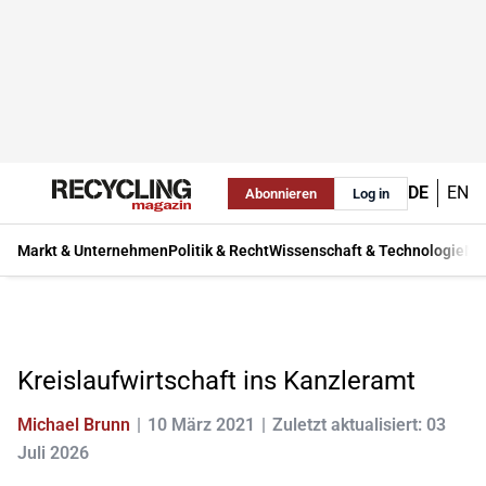
DE
EN
Abonnieren
Log in
Markt & Unternehmen
Politik & Recht
Wissenschaft & Technologie
Ma
Kreislaufwirtschaft ins Kanzleramt
Michael Brunn
10 März 2021
Zuletzt aktualisiert: 03
Juli 2026