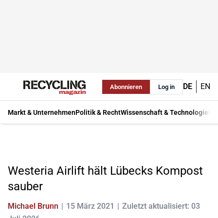
DE
EN
Abonnieren
Log in
Markt & Unternehmen
Politik & Recht
Wissenschaft & Technologie
Ma
Westeria Airlift hält Lübecks Kompost
sauber
Michael Brunn
15 März 2021
Zuletzt aktualisiert: 03