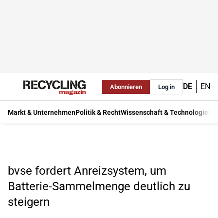
DE
EN
Abonnieren
Log in
Markt & Unternehmen
Politik & Recht
Wissenschaft & Technologie
Ma
bvse fordert Anreizsystem, um
Batterie-Sammelmenge deutlich zu
steigern