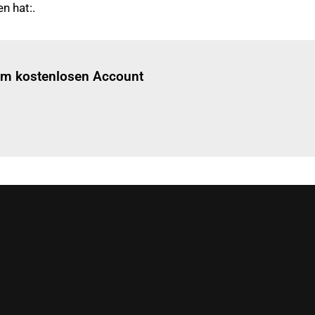
n hat:.
Einloggen
um diesen Artikel zu lesen.
nem kostenlosen Account