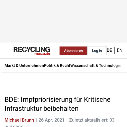
DE
EN
Abonnieren
Log in
Markt & Unternehmen
Politik & Recht
Wissenschaft & Technologie
Ma
BDE: Impfpriorisierung für Kritische
Infrastruktur beibehalten
Michael Brunn
26 Apr. 2021
Zuletzt aktualisiert: 03