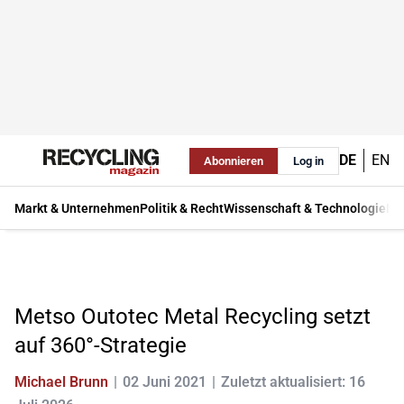
DE
EN
Abonnieren
Log in
Markt & Unternehmen
Politik & Recht
Wissenschaft & Technologie
Ma
Metso Outotec Metal Recycling setzt
auf 360°-Strategie
Michael Brunn
02 Juni 2021
Zuletzt aktualisiert: 16