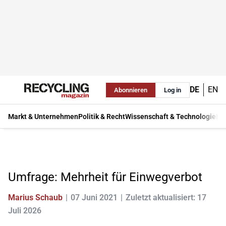
DE
EN
Abonnieren
Log in
Markt & Unternehmen
Politik & Recht
Wissenschaft & Technologie
Ma
Umfrage: Mehrheit für Einwegverbot
Marius Schaub
07 Juni 2021
Zuletzt aktualisiert: 17
Juli 2026