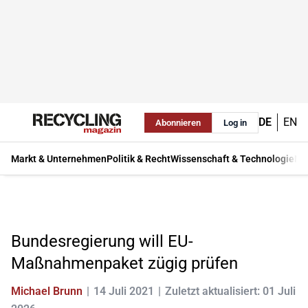
DE
EN
Abonnieren
Log in
Markt & Unternehmen
Politik & Recht
Wissenschaft & Technologie
Ma
Bundesregierung will EU-
Maßnahmenpaket zügig prüfen
Michael Brunn
14 Juli 2021
Zuletzt aktualisiert: 01 Juli