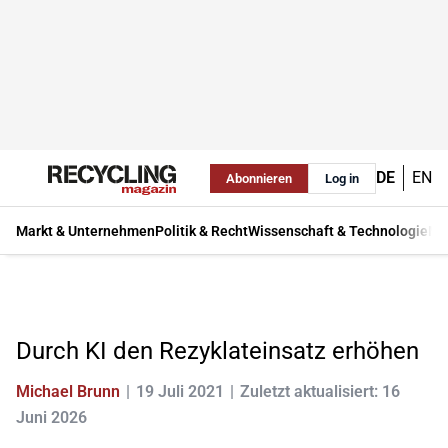
DE
EN
Abonnieren
Log in
Markt & Unternehmen
Politik & Recht
Wissenschaft & Technologie
Ma
Durch KI den Rezyklateinsatz erhöhen
Michael Brunn
19 Juli 2021
Zuletzt aktualisiert: 16
Juni 2026