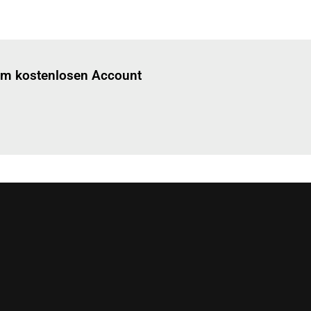
Einloggen
um diesen Artikel zu lesen.
nem kostenlosen Account