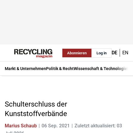
DE
EN
Abonnieren
Log in
Markt & Unternehmen
Politik & Recht
Wissenschaft & Technologie
Ma
Schulterschluss der
Kunststoffverbände
Marius Schaub
06 Sep. 2021
Zuletzt aktualisiert: 03