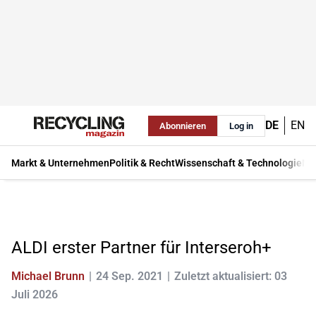
DE
EN
Abonnieren
Log in
Markt & Unternehmen
Politik & Recht
Wissenschaft & Technologie
Ma
ALDI erster Partner für Interseroh+
Michael Brunn
24 Sep. 2021
Zuletzt aktualisiert: 03
Juli 2026