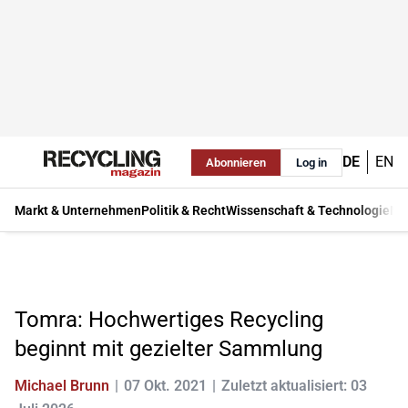
DE
EN
Abonnieren
Log in
Markt & Unternehmen
Politik & Recht
Wissenschaft & Technologie
Ma
Tomra: Hochwertiges Recycling
beginnt mit gezielter Sammlung
Michael Brunn
07 Okt. 2021
Zuletzt aktualisiert: 03