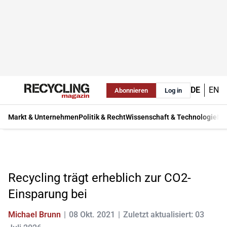
DE
EN
Abonnieren
Log in
Markt & Unternehmen
Politik & Recht
Wissenschaft & Technologie
Ma
Recycling trägt erheblich zur CO2-
Einsparung bei
Michael Brunn
08 Okt. 2021
Zuletzt aktualisiert: 03