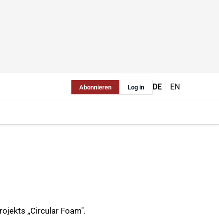
DE
EN
Abonnieren
Log in
ojekts „Circular Foam".