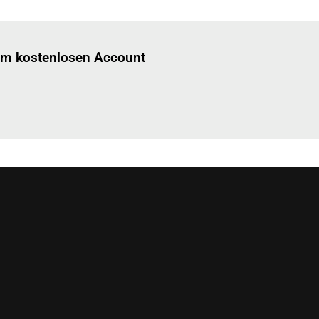
Einloggen
um diesen Artikel zu lesen.
nem kostenlosen Account