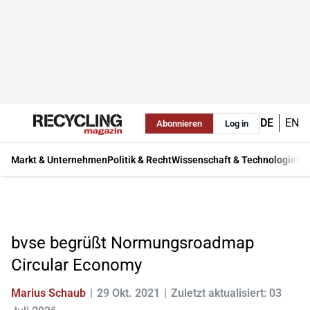
DE
EN
Abonnieren
Log in
Markt & Unternehmen
Politik & Recht
Wissenschaft & Technologie
Ma
bvse begrüßt Normungsroadmap
Circular Economy
Marius Schaub
29 Okt. 2021
Zuletzt aktualisiert: 03