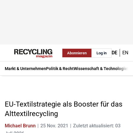
DE
EN
Abonnieren
Log in
Markt & Unternehmen
Politik & Recht
Wissenschaft & Technologie
Ma
EU-Textilstrategie als Booster für das
Alttextilrecycling
Michael Brunn
25 Nov. 2021
Zuletzt aktualisiert: 03