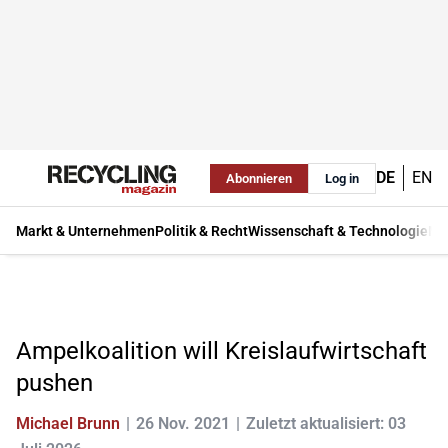
DE
EN
Abonnieren
Log in
Markt & Unternehmen
Politik & Recht
Wissenschaft & Technologie
Ma
Ampelkoalition will Kreislaufwirtschaft
pushen
Michael Brunn
26 Nov. 2021
Zuletzt aktualisiert: 03