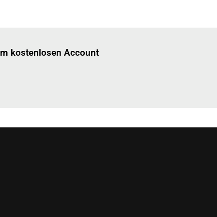
Einloggen
um diesen Artikel zu lesen.
nem kostenlosen Account