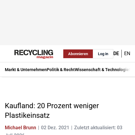
DE
EN
Abonnieren
Log in
Markt & Unternehmen
Politik & Recht
Wissenschaft & Technologie
Ma
Kaufland: 20 Prozent weniger
Plastikeinsatz
Michael Brunn
02 Dez. 2021
Zuletzt aktualisiert: 03