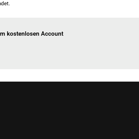
ndet.
Einloggen
um diesen Artikel zu lesen.
nem kostenlosen Account