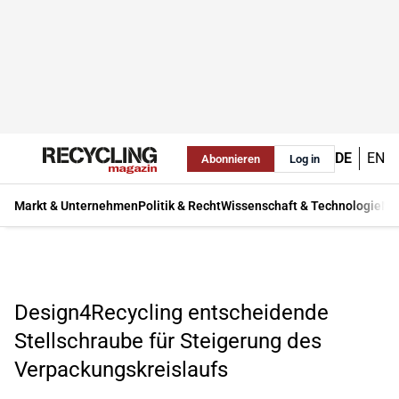
DE
EN
Abonnieren
Log in
Markt & Unternehmen
Politik & Recht
Wissenschaft & Technologie
Ma
Design4Recycling entscheidende
Stellschraube für Steigerung des
Verpackungskreislaufs