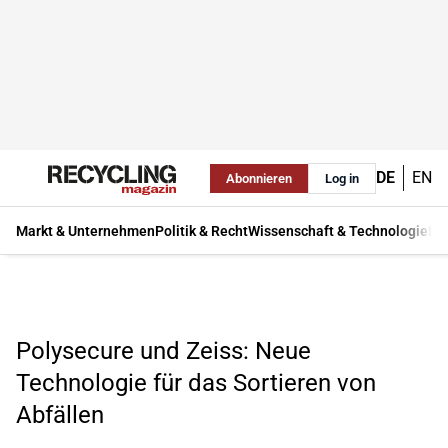
DE
EN
Abonnieren
Log in
Markt & Unternehmen
Politik & Recht
Wissenschaft & Technologie
Ma
Polysecure und Zeiss: Neue
Technologie für das Sortieren von
Abfällen