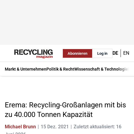
DE
EN
Abonnieren
Log in
Markt & Unternehmen
Politik & Recht
Wissenschaft & Technologie
Ma
Erema: Recycling-Großanlagen mit bis
zu 40.000 Tonnen Kapazität
Michael Brunn
15 Dez. 2021
Zuletzt aktualisiert: 16