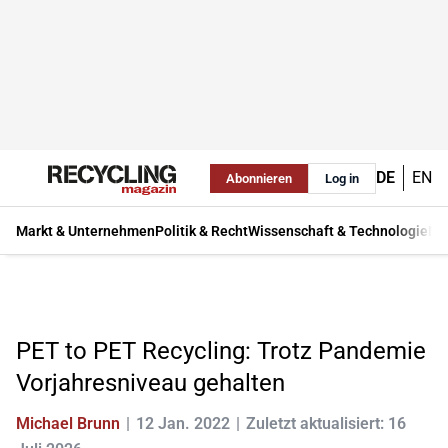
DE
EN
Abonnieren
Log in
Markt & Unternehmen
Politik & Recht
Wissenschaft & Technologie
Ma
PET to PET Recycling: Trotz Pandemie
Vorjahresniveau gehalten
Michael Brunn
12 Jan. 2022
Zuletzt aktualisiert: 16