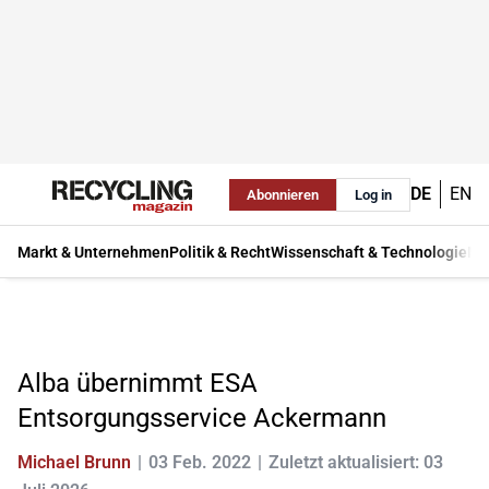
DE
EN
Abonnieren
Log in
Markt & Unternehmen
Politik & Recht
Wissenschaft & Technologie
Ma
Alba übernimmt ESA
Entsorgungsservice Ackermann
Michael Brunn
03 Feb. 2022
Zuletzt aktualisiert: 03