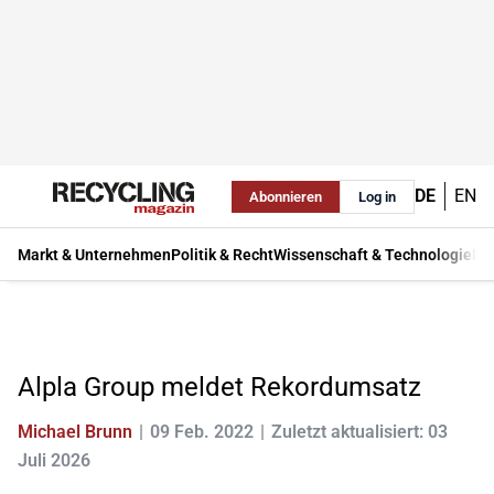
DE
EN
Abonnieren
Log in
Markt & Unternehmen
Politik & Recht
Wissenschaft & Technologie
Ma
Alpla Group meldet Rekordumsatz
Michael Brunn
09 Feb. 2022
Zuletzt aktualisiert: 03
Juli 2026