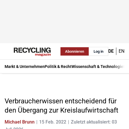
DE
EN
Abonnieren
Log in
Markt & Unternehmen
Politik & Recht
Wissenschaft & Technologie
Ma
Verbraucherwissen entscheidend für
den Übergang zur Kreislaufwirtschaft
Michael Brunn
15 Feb. 2022
Zuletzt aktualisiert: 03