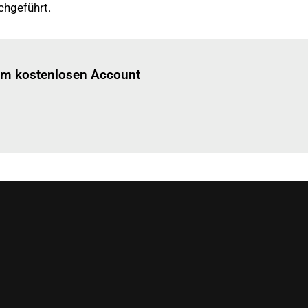
chgeführt.
Einloggen
um diesen Artikel zu lesen.
nem kostenlosen Account