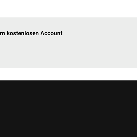
.
Einloggen
um diesen Artikel zu lesen.
nem kostenlosen Account