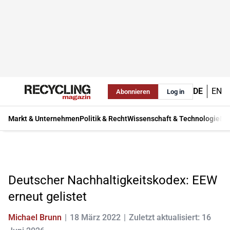
DE
EN
Abonnieren
Log in
Markt & Unternehmen
Politik & Recht
Wissenschaft & Technologie
Ma
Deutscher Nachhaltigkeitskodex: EEW
erneut gelistet
Michael Brunn
18 März 2022
Zuletzt aktualisiert: 16