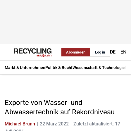
DE
EN
Abonnieren
Log in
Markt & Unternehmen
Politik & Recht
Wissenschaft & Technologie
Ma
Exporte von Wasser- und
Abwassertechnik auf Rekordniveau
Michael Brunn
22 März 2022
Zuletzt aktualisiert: 17