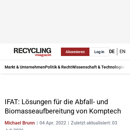
DE
EN
Abonnieren
Log in
Markt & Unternehmen
Politik & Recht
Wissenschaft & Technologie
Ma
IFAT: Lösungen für die Abfall- und
Biomasseaufbereitung von Komptech
Michael Brunn
04 Apr. 2022
Zuletzt aktualisiert: 03