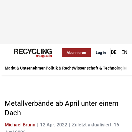
DE
EN
Abonnieren
Log in
Markt & Unternehmen
Politik & Recht
Wissenschaft & Technologie
Ma
Metallverbände ab April unter einem
Dach
Michael Brunn
12 Apr. 2022
Zuletzt aktualisiert: 16